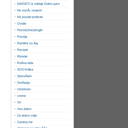
NASVETI iz oddaje Dobro jutro
Ne morÅ¡ verjemt
Ne pozabi prebrati
Ostalo
Pesmi(rime)drugih
Poezija
Rastline za Äaj
Recepti
Risanje
RoÄna dela
SOS Kritika
SporoÄam
SreÄanja
Umetnost
vreme
Vrt
Vse dobro
Za dobro voljo
Zanima me