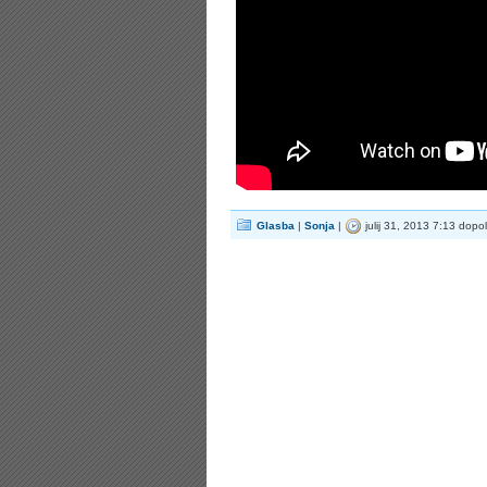
Glasba
|
Sonja
|
julij 31, 2013 7:13 dopo