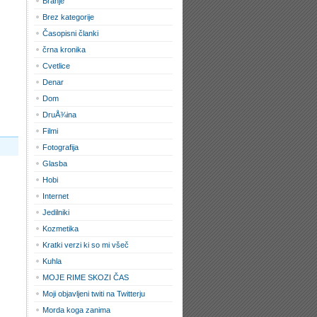
Branje
Brez kategorije
Časopisni članki
črna kronika
Cvetlice
Denar
Dom
DruÅ¾ina
Filmi
Fotografija
Glasba
Hobi
Internet
Jedilniki
Kozmetika
Kratki verzi ki so mi všeč
Kuhla
MOJE RIME SKOZI ČAS
Moji objavljeni twiti na Twitterju
Morda koga zanima