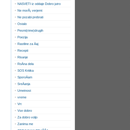
NASVETI iz oddaje Dobro jutro
Ne morÅ¡ verjemt
Ne pozabi prebrati
Ostalo
Pesmi(rime)drugih
Poezija
Rastline za Äaj
Recepti
Risanje
RoÄna dela
SOS Kritika
SporoÄam
SreÄanja
Umetnost
vreme
Vrt
Vse dobro
Za dobro voljo
Zanima me