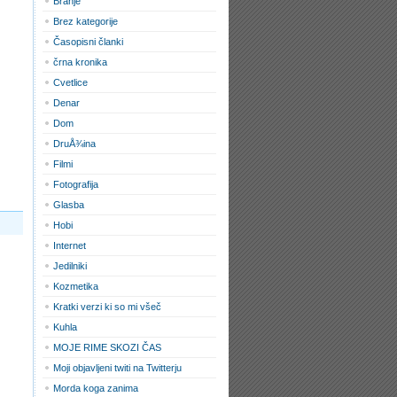
Branje
Brez kategorije
Časopisni članki
črna kronika
Cvetlice
Denar
Dom
DruÅ¾ina
Filmi
Fotografija
Glasba
Hobi
Internet
Jedilniki
Kozmetika
Kratki verzi ki so mi všeč
Kuhla
MOJE RIME SKOZI ČAS
Moji objavljeni twiti na Twitterju
Morda koga zanima