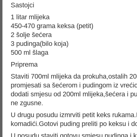
Sastojci
1 litar mlijeka
450-470 grama keksa (petit)
2 šolje šećera
3 pudinga(bilo koja)
500 ml šlaga
Priprema
Staviti 700ml mlijeka da prokuha,ostalih 20
promjesati sa šećerom i pudingom iz vreći
dodati smjesu od 200ml mlijeka,šećera i pu
ne zgusne.
U drugu posudu izmrviti petit keks rukama.N
komadići.Gotovi puding preliti po keksu i d
U posudu staviti gotovu smjesu pudinga i kek