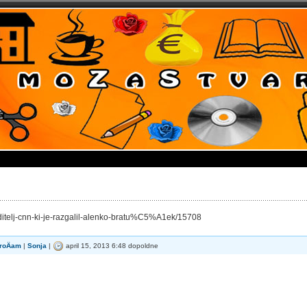
-voditelj-cnn-ki-je-razgalil-alenko-bratu%C5%A1ek/15708
roÄam
|
Sonja
|
april 15, 2013 6:48 dopoldne