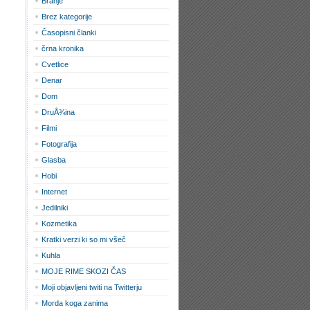
Branje
Brez kategorije
Časopisni članki
črna kronika
Cvetlice
Denar
Dom
DruÅ¾ina
Filmi
Fotografija
Glasba
Hobi
Internet
Jedilniki
Kozmetika
Kratki verzi ki so mi všeč
Kuhla
MOJE RIME SKOZI ČAS
Moji objavljeni twiti na Twitterju
Morda koga zanima