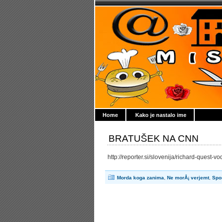
Home
Kako je nastalo ime
BRATUŠEK NA CNN
http://reporter.si/slovenija/richard-quest
Morda koga zanima
,
Ne morÅ¡ verjemt
,
Spo