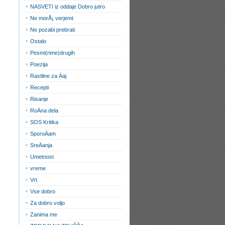
NASVETI iz oddaje Dobro jutro
Ne morÅ¡ verjemt
Ne pozabi prebrati
Ostalo
Pesmi(rime)drugih
Poezija
Rastline za Äaj
Recepti
Risanje
RoÄna dela
SOS Kritika
SporoÄam
SreÄanja
Umetnost
vreme
Vrt
Vse dobro
Za dobro voljo
Zanima me