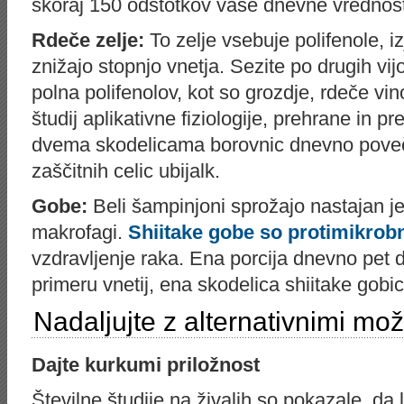
skoraj 150 odstotkov vaše dnevne vrednost
Rdeče
zelje
:
To zelje vsebuje polifenole, i
znižajo stopnjo vnetja. Sezite po drugih vijol
polna polifenolov, kot so grozdje, rdeče vi
študij aplikativne fiziologije, prehrane in 
dvema skodelicama borovnic dnevno poveč
zaščitnih celic ubijalk.
Gobe
​​:
Beli šampinjoni sprožajo nastajan j
makrofagi.
Shiitake gobe so protimikrob
vzdravljenje raka. Ena porcija dnevno pet dn
primeru vnetij, ena skodelica shiitake gobi
Nadaljujte z alternativnimi mo
Dajte kurkumi priložnost
Številne študije na živalih so pokazale, da