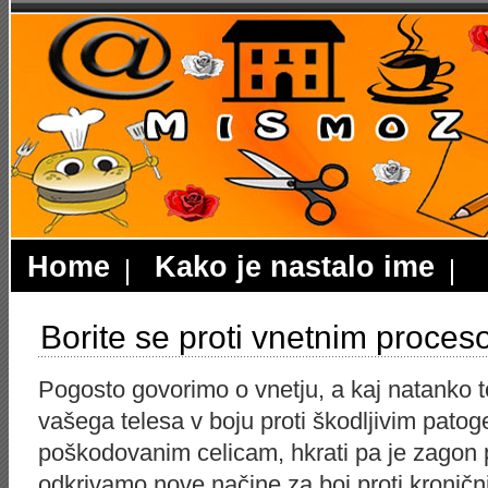
Home
Kako je nastalo ime
Borite se proti vnetnim proce
Pogosto govorimo o vnetju, a kaj natanko t
vašega telesa v boju proti škodljivim patog
poškodovanim celicam, hkrati pa je zagon 
odkrivamo nove načine za boj proti kronični