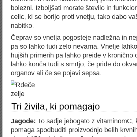
bolezni. Izboljšati morate število in funkcio
celic, ki se borijo proti vnetju, tako dabo va
nabitko.
Čeprav so vnetja pogosteje nadležna in nep
pa so lahko tudi zelo nevarna. Vnetje lahko
hujših primerih pa lahko preide v kronično 
lahko konča tudi s smrtjo, če pride do okvar
organov ali če se pojavi sepsa.
Tri živila, ki pomagajo
Jagode
:
To sadje jebogato z vitaminomC, 
pomaga spodbuditi proizvodnjo belih krvnih