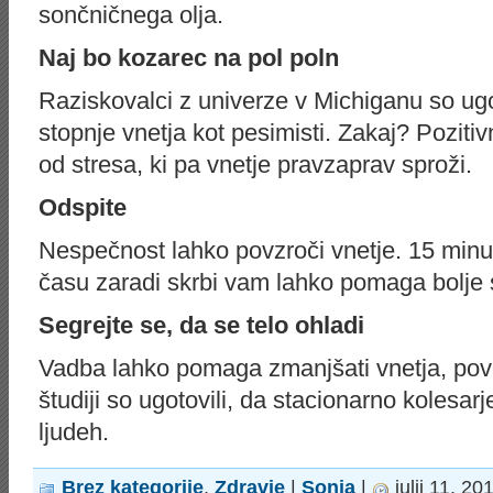
sončničnega olja.
Naj bo kozarec na pol poln
Raziskovalci z univerze v Michiganu so ugot
stopnje vnetja kot pesimisti. Zakaj? Pozitivn
od stresa, ki pa vnetje pravzaprav sproži.
Odspite
Nespečnost lahko povzroči vnetje. 15 min
času zaradi skrbi vam lahko pomaga bolje 
Segrejte se, da se telo ohladi
Vadba lahko pomaga zmanjšati vnetja, pov
študiji so ugotovili, da stacionarno kolesarj
ljudeh.
Brez kategorije
,
Zdravje
|
Sonja
|
julij 11, 2