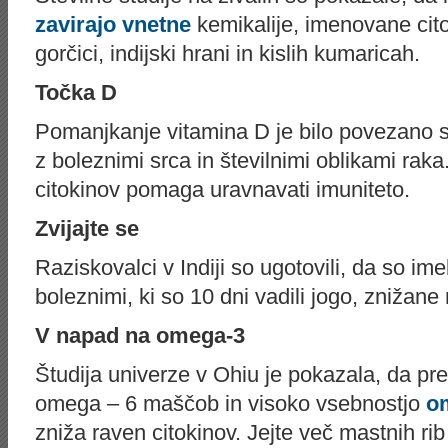
zavirajo vnetne
kemikalije, imenovane citok
gorčici, indijski hrani in kislih kumaricah.
Točka D
Pomanjkanje vitamina D je bilo povezano s 
z boleznimi srca in številnimi oblikami ra
citokinov pomaga uravnavati imuniteto.
Zvijajte se
Raziskovalci v Indiji so ugotovili, da so ime
boleznimi, ki so 10 dni vadili jogo, znižane 
V napad na omega-3
Študija univerze v Ohiu je pokazala, da pr
omega – 6 maščob in visoko vsebnostjo
o
zniža raven citokinov. Jejte več mastnih ri