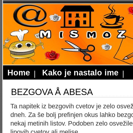
Home
Kako je nastalo ime
BEZGOVA Å ABESA
Ta napitek iz bezgovih cvetov je zelo osvež
dneh. Za še bolj prefinjen okus lahko be
nekaj metinih listov. Podoben zelo osvežile
lipovih cvetov ali melise.