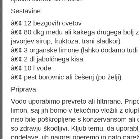
Sestavine:
â€¢ 12 bezgovih cvetov
â€¢ 80 dkg medu ali kakega drugega bolj zd
javorjev sirup, fruktoza, trsni sladkor)
â€¢ 3 organske limone (lahko dodamo tudi
â€¢ 2 dl jabolčnega kisa
â€¢ 10 l vode
â€¢ pest borovnic ali češenj (po želji)
Priprava:
Vodo uporabimo prevreto ali filtrirano. Pr
limon, saj jih bomo v tekočino vložili z o
niso bile poškropljene s konzervansom ali d
so zdravju škodljivi. Kljub temu, da upora
pridelave, jih najprej operemo in nato nar