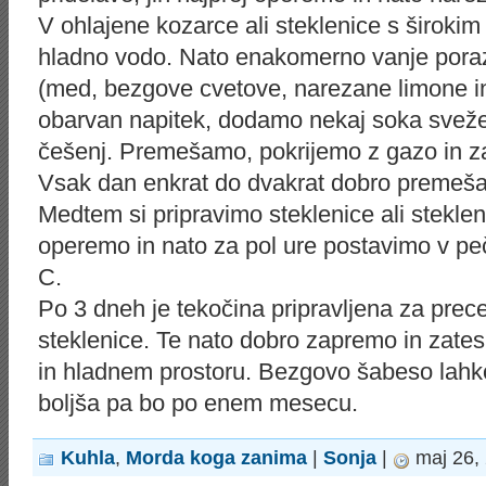
V ohlajene kozarce ali steklenice s širok
hladno vodo. Nato enakomerno vanje poraz
(med, bezgove cvetove, narezane limone in
obarvan napitek, dodamo nekaj soka sveže 
češenj. Premešamo, pokrijemo z gazo in z
Vsak dan enkrat do dvakrat dobro premeš
Medtem si pripravimo steklenice ali steklen
operemo in nato za pol ure postavimo v peč
C.
Po 3 dneh je tekočina pripravljena za prec
steklenice. Te nato dobro zapremo in zat
in hladnem prostoru. Bezgovo šabeso lahko
boljša pa bo po enem mesecu.
Kuhla
,
Morda koga zanima
|
Sonja
|
maj 26,