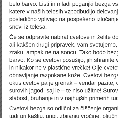
belo barvo. Listi in mladi poganjki bezga v
katere v naših telesih vzpodbudijo delovanj
posledično vplivajo na pospešeno izločanje
snovi iz telesa.
Če se odpravite nabirat cvetove in želite d
ali kakšen drugi pripravek, vam svetujemo
zraku, ampak ne na soncu. Tako bodo bezgo
barvo. Ko se cvetovi posušijo, jih shranite 
in nikakor ne v plastične vrečke! Olje cveto
obnavljanje razpokane kože. Cvetovi bezg
okus cvetov pa je grenak – vendar pazite, 
surovih jagod, saj le – te niso užitne! Suro
slabost, bruhanje in v najhujših primerih tud
Cvetovi bezga so odlični za čiščenje orga
tudi pri kašlju, gripi, zbijanju vročine, pljuč