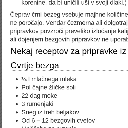
korenine, da bi uničili uši v svoji dlaki.)
Čeprav črni bezeg vsebuje majhne količine
ne poročajo. Vendar čezmerna ali dolgotra
pripravkov povzroči preveliko izločanje ka
ali dojenjem bezgovih pripravkov ne uporabl
Nekaj receptov za pripravke i
Cvrtje bezga
¼ l mlačnega mleka
Pol čajne žličke soli
22 dag moke
3 rumenjaki
Sneg iz treh beljakov
Od 6 – 12 bezgovih cvetov