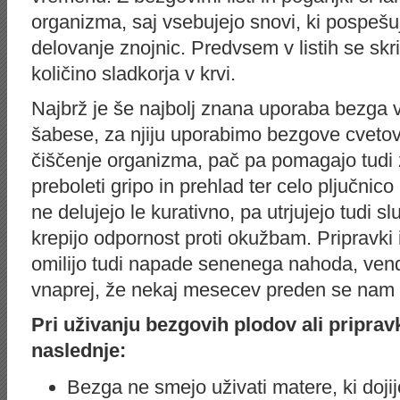
organizma, saj vsebujejo snovi, ki pospešuj
delovanje znojnic. Predvsem v listih se skri
količino sladkorja v krvi.
Najbrž je še najbolj znana uporaba bezga v
šabese, za njiju uporabimo bezgove cvetove
čiščenje organizma, pač pa pomagajo tudi zbi
preboleti gripo in prehlad ter celo pljučnic
ne delujejo le kurativno, pa utrjujejo tudi sl
krepijo odpornost proti okužbam. Pripravki
omilijo tudi napade senenega nahoda, vend
vnaprej, že nekaj mesecev preden se nam
Pri uživanju bezgovih plodov ali priprav
naslednje:
Bezga ne smejo uživati matere, ki dojij