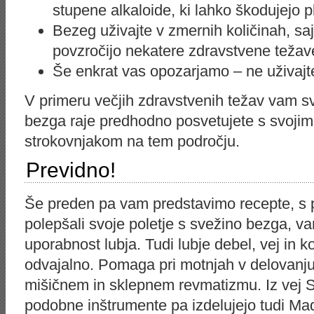
stupene alkaloide, ki lahko škodujejo p
Bezeg uživajte v zmernih količinah, saj
povzročijo nekatere zdravstvene težav
Še enkrat vas opozarjamo – ne uživajt
V primeru večjih zdravstvenih težav vam s
bezga raje predhodno posvetujete s svojim
strokovnjakom na tem področju.
Previdno!
Še preden pa vam predstavimo recepte, s 
polepšali svoje poletje s svežino bezga, v
uporabnost lubja. Tudi lubje debel, vej in 
odvajalno. Pomaga pri motnjah v delovanju 
mišičnem in sklepnem revmatizmu. Iz vej Slo
podobne inštrumente pa izdelujejo tudi Ma