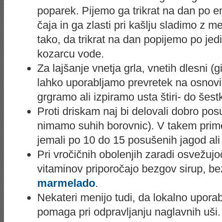
poparek. Pijemo ga trikrat na dan po e
čaja in ga zlasti pri kašlju sladimo z 
tako, da trikrat na dan popijemo po jedi
kozarcu vode.
Za lajšanje vnetja grla, vnetih dlesni (gi
lahko uporabljamo prevretek na osnovi
grgramo ali izpiramo usta štiri- do šestk
Proti driskam naj bi delovali dobro po
nimamo suhih borovnic). V takem prime
jemali po 10 do 15 posušenih jagod al
Pri vročičnih obolenjih zaradi osvežujo
vitaminov priporočajo bezgov sirup, be
marmelado
.
Nekateri menijo tudi, da lokalno uporab
pomaga pri odpravljanju naglavnih uši.