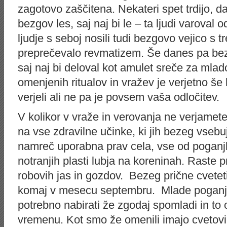
zagotovo zaščitena. Nekateri spet trdijo, da
bezgov les, saj naj bi le – ta ljudi varoval 
ljudje s seboj nosili tudi bezgovo vejico s tre
preprečevalo revmatizem. Še danes pa bez
saj naj bi deloval kot amulet sreče za mla
omenjenih ritualov in vražev je verjetno še
verjeli ali ne pa je povsem vaša odločitev.
V kolikor v vraže in verovanja ne verjamete
na vse zdravilne učinke, ki jih bezeg vsebuj
namreč uporabna prav cela, vse od poganjko
notranjih plasti lubja na koreninah. Raste
robovih jas in gozdov. Bezeg prične cveteti
komaj v mesecu septembru. Mlade poganjke,
potrebno nabirati že zgodaj spomladi in t
vremenu. Kot smo že omenili imajo cvetov