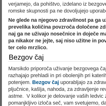
verjamejo, da pohištvo, izdelano iz bezgov
romske skupnosti pa ne dovoljujejo uporab
Ne glede na njegovo zdravilnost pa ga u
prevelika količina povzroča določene zd
naj ga ne uživajo nosečnice in doječe m
pa nikakor ne jejte, saj niso užitne in p
ter celo mrzlico.
Bezgov čaj
Marsikdo priporoča uživanje bezgovega čaja
razhajajo prehladi in pri obolenjih pri kate
potenjem.
Bezgov čaj
uporabljajo za zdravl
pljučnice, kašlja, nahoda, za zdravljenje re
astme. V kolikor je delovanje vaših ledvic
pomanjkljivo izloča seč, vam svetujemo, da