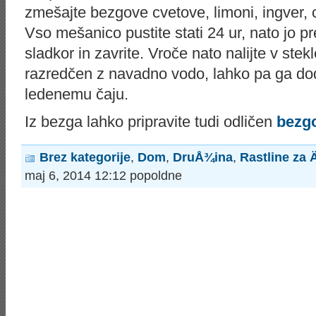
zmešajte bezgove cvetove, limoni, ingver, ci
Vso mešanico pustite stati 24 ur, nato jo p
sladkor in zavrite. Vroče nato nalijte v stekl
razredčen z navadno vodo, lahko pa ga do
ledenemu čaju.
Iz bezga lahko pripravite tudi odličen
bezgo
Brez kategorije
,
Dom
,
DruÅ¾ina
,
Rastline za Ä
maj 6, 2014 12:12 popoldne