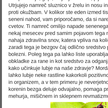
Utrjujejo namreč sluznico v žrelu in nosu in
proti okužbam. V kolikor ste eden izmed tist
seneni nahod, vam priporočamo, da si nare
cvetov. Ti namreč omilijo napade senenega 
nekaj mesecev pred samim pojavom tega na
nahaja zdravilna snov, katera vpliva na koli
zaradi tega je bezgov čaj odlično sredstvo 
bolezni. Poleg tega pa lahko liste uporablja
obkladke za rane in kot sredstvo za odgan
kako učinkuje lubje na naše zdravje? Morda
lahko lubje neke rastline kakorkoli pozitiv
in organizem, a v tem primeru je neverjetno,
korenin bezga deluje odvajalno, pomaga pri
mehurja, mišičnem in sklepnem revmatizmu