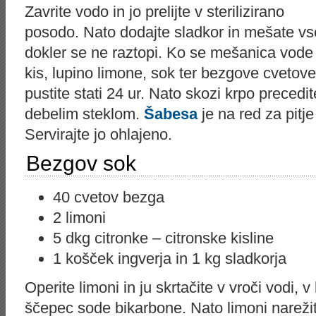
Zavrite vodo in jo prelijte v sterilizirano
posodo. Nato dodajte sladkor in mešate vs
dokler se ne raztopi. Ko se mešanica vode i
kis, lupino limone, sok ter bezgove cvetove
pustite stati 24 ur. Nato skozi krpo precedi
debelim steklom.
Šabesa
je na red za pitje
Servirajte jo ohlajeno.
Bezgov sok
40 cvetov bezga
2 limoni
5 dkg citronke – citronske kisline
1 košček ingverja in 1 kg sladkorja
Operite limoni in ju skrtačite v vroči vodi, 
ščepec sode bikarbone. Nato limoni narežit