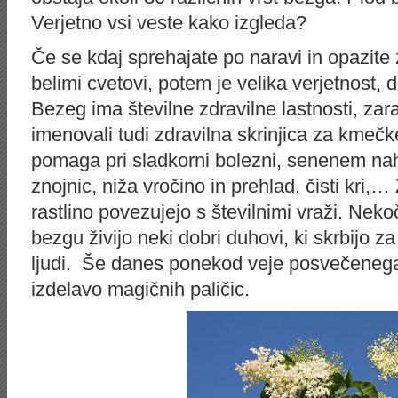
Verjetno vsi veste kako izgleda?
Če se kdaj sprehajate po naravi in opazit
belimi cvetovi, potem je velika verjetnost, 
Bezeg ima številne zdravilne lastnosti, zar
imenovali tudi zdravilna skrinjica za kmeč
pomaga pri sladkorni bolezni, senenem na
znojnic, niža vročino in prehlad, čisti kri,
rastlino povezujejo s številnimi vraži. Neko
bezgu živijo neki dobri duhovi, ki skrbijo z
ljudi. Še danes ponekod veje posvečenega
izdelavo magičnih paličic.