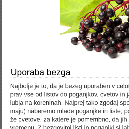
Uporaba bezga
Najbolje je to, da je bezeg uporaben v cel
prav vse od listov do poganjkov, cvetov in j
lubja na koreninah. Najprej tako zgodaj sp
maju) naberemo mlade poganjke in liste, po
že cvetove, za katere je pomembno, da ji
vremenu. Z bezgovimi listi in poganjki si 