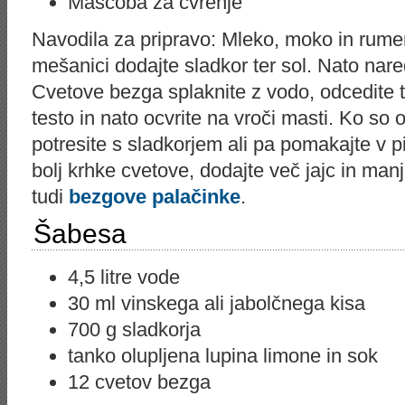
Maščoba za cvrenje
Navodila za pripravo: Mleko, moko in rume
mešanici dodajte sladkor ter sol. Nato nared
Cvetove bezga splaknite z vodo, odcedite 
testo in nato ocvrite na vroči masti. Ko so 
potresite s sladkorjem ali pa pomakajte v pi
bolj krhke cvetove, dodajte več jajc in man
tudi
bezgove palačinke
.
Šabesa
4,5 litre vode
30 ml vinskega ali jabolčnega kisa
700 g sladkorja
tanko olupljena lupina limone in sok
12 cvetov bezga