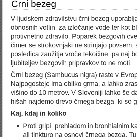
Črni bezeg
V ljudskem zdravilstvu črni bezeg uporablja
obnosnih votlin, za izločanje vode ter kot b
protivnetno zdravilo. Poparek bezgovih cvet
čimer se strokovnjaki ne strinjajo povsem, s
posledica zaužitja vroče tekočine, pa naj bo
ljubiteljev bezgovih pripravkov to ne moti.
Črni bezeg (Sambucus nigra) raste v Evropi
Najpogosteje ima obliko grma, a lahko zras
višino do 10 metrov. V Sloveniji lahko še 
hišah najdemo drevo črnega bezga, ki so g
Kaj, kdaj in koliko
Proti gripi, prehladom in bronhialnim k
ali tinkturo na osnovi črnega bezga. Tu