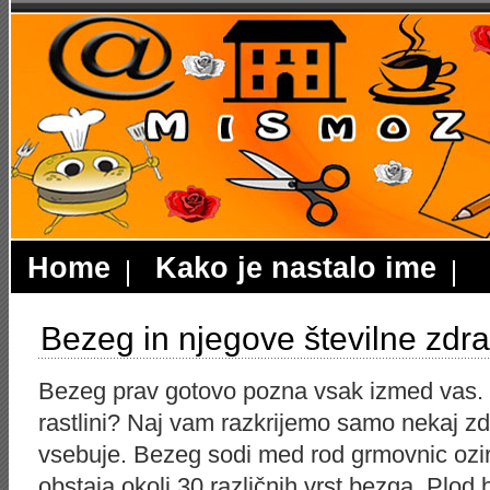
Home
Kako je nastalo ime
Bezeg in njegove številne zdrav
Bezeg prav gotovo pozna vsak izmed vas. To
rastlini? Naj vam razkrijemo samo nekaj zdra
vsebuje. Bezeg sodi med rod grmovnic ozir
obstaja okoli 30 različnih vrst bezga. Plod 