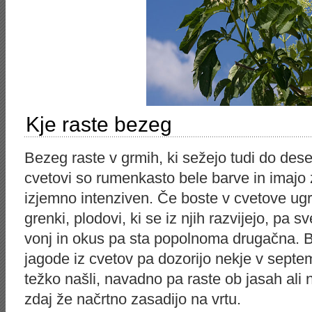
Kje raste bezeg
Bezeg raste v grmih, ki sežejo tudi do dese
cvetovi so rumenkasto bele barve in imajo ze
izjemno intenziven. Če boste v cvetove ugriz
grenki, plodovi, ki se iz njih razvijejo, pa sv
vonj in okus pa sta popolnoma drugačna. B
jagode iz cvetov pa dozorijo nekje v septe
težko našli, navadno pa raste ob jasah ali
zdaj že načrtno zasadijo na vrtu.