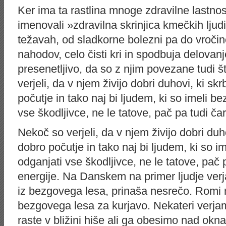
Ker ima ta rastlina mnoge zdravilne lastnost
imenovali »zdravilna skrinjica kmečkih ljud
težavah, od sladkorne bolezni pa do vročin
nahodov, celo čisti kri in spodbuja delovanj
presenetljivo, da so z njim povezane tudi š
verjeli, da v njem živijo dobri duhovi, ki sk
počutje in tako naj bi ljudem, ki so imeli 
vse škodljivce, ne le tatove, pač pa tudi ča
Nekoč so verjeli, da v njem živijo dobri duho
dobro počutje in tako naj bi ljudem, ki so
odganjati vse škodljivce, ne le tatove, pač 
energije. Na Danskem na primer ljudje ver
iz bezgovega lesa, prinaša nesrečo. Romi 
bezgovega lesa za kurjavo. Nekateri verjam
raste v bližini hiše ali ga obesimo nad okna