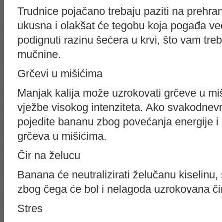
Trudnice pojačano trebaju paziti na prehra
ukusna i olakšat će tegobu koja pogađa ve
podignuti razinu šećera u krvi, što vam tre
mučnine.
Grčevi u mišićima
Manjak kalija može uzrokovati grčeve u miš
vježbe visokog intenziteta. Ako svakodnev
pojedite bananu zbog povećanja energije i
grčeva u mišićima.
Čir na želucu
Banana će neutralizirati želučanu kiselinu, s
zbog čega će bol i nelagoda uzrokovana či
Stres