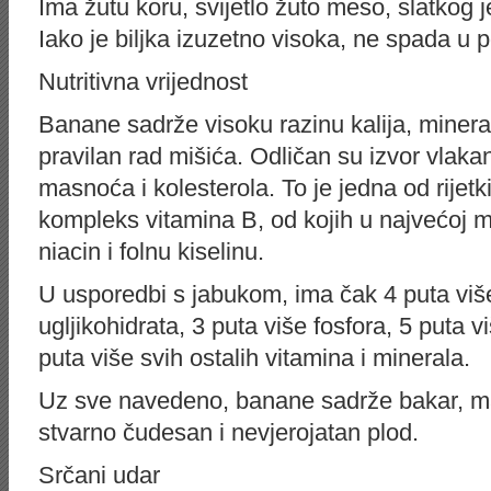
Ima žutu koru, svijetlo žuto meso, slatkog
Iako je biljka izuzetno visoka, ne spada u 
Nutritivna vrijednost
Banane sadrže visoku razinu kalija, minera
pravilan rad mišića. Odličan su izvor vlak
masnoća i kolesterola. To je jedna od rijetki
kompleks vitamina B, od kojih u najvećoj mje
niacin i folnu kiselinu.
U usporedbi s jabukom, ima čak 4 puta više
ugljikohidrata, 3 puta više fosfora, 5 puta vi
puta više svih ostalih vitamina i minerala.
Uz sve navedeno, banane sadrže bakar, ma
stvarno čudesan i nevjerojatan plod.
Srčani udar