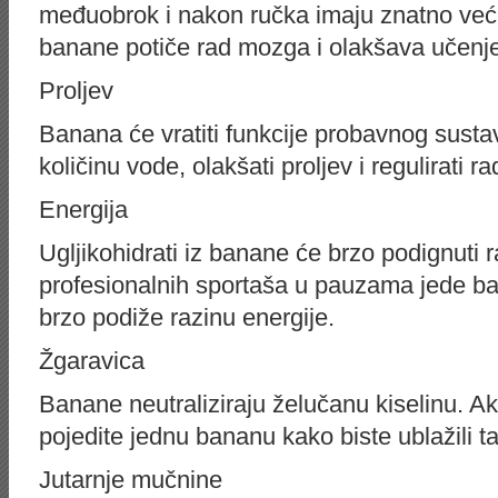
međuobrok i nakon ručka imaju znatno veću 
banane potiče rad mozga i olakšava učenj
Proljev
Banana će vratiti funkcije probavnog sustav
količinu vode, olakšati proljev i regulirati ra
Energija
Ugljikohidrati iz banane će brzo podignuti r
profesionalnih sportaša u pauzama jede ban
brzo podiže razinu energije.
Žgaravica
Banane neutraliziraju želučanu kiselinu. Ak
pojedite jednu bananu kako biste ublažili t
Jutarnje mučnine