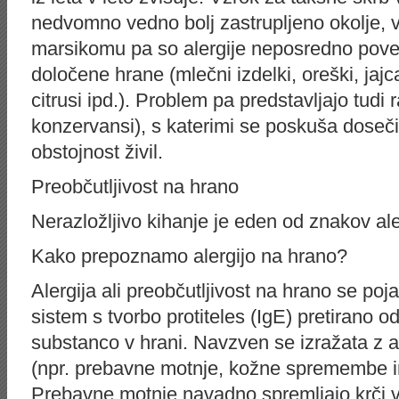
nedvomno vedno bolj zastrupljeno okolje, v
marsikomu pa so alergije neposredno pove
določene hrane (mlečni izdelki, oreški, jaj
citrusi ipd.). Problem pa predstavljajo tudi r
konzervansi), s katerimi se poskuša doseči 
obstojnost živil.
Preobčutljivost na hrano
Nerazložljivo kihanje je eden od znakov ale
Kako prepoznamo alergijo na hrano?
Alergija ali preobčutljivost na hrano se poj
sistem s tvorbo protiteles (IgE) pretirano o
substanco v hrani. Navzven se izražata z a
(npr. prebavne motnje, kožne spremembe in
Prebavne motnje navadno spremljajo krči v 