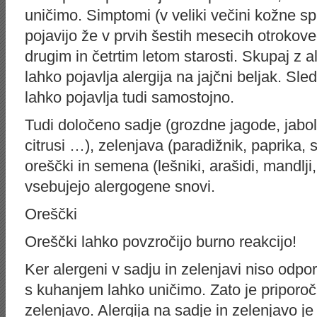
uničimo. Simptomi (v veliki večini kožne
pojavijo že v prvih šestih mesecih otrokove
drugim in četrtim letom starosti. Skupaj z 
lahko pojavlja alergija na jajčni beljak. Sled
lahko pojavlja tudi samostojno.
Tudi določeno sadje (grozdne jagode, jabol
citrusi …), zelenjava (paradižnik, paprika, s
oreščki in semena (lešniki, arašidi, mandlj
vsebujejo alergogene snovi.
Oreščki
Oreščki lahko povzročijo burno reakcijo!
Ker alergeni v sadju in zelenjavi niso odpor
s kuhanjem lahko uničimo. Zato je priporoč
zelenjavo. Alergija na sadje in zelenjavo je