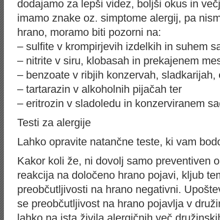
dodajamo za lepši videz, boljši okus in več
imamo znake oz. simptome alergij, pa nismo
hrano, moramo biti pozorni na:
– sulfite v krompirjevih izdelkih in suhem s
– nitrite v siru, klobasah in prekajenem me
– benzoate v ribjih konzervah, sladkarijah,
– tartarazin v alkoholnih pijačah ter
– eritrozin v sladoledu in konzerviranem sa
Testi za alergije
Lahko opravite natančne teste, ki vam bod
Kakor koli že, ni dovolj samo preventiven o
reakcija na določeno hrano pojavi, kljub tem
preobčutljivosti na hrano negativni. Upoštev
se preobčutljivost na hrano pojavlja v druž
lahko na ista živila alergičnih več družins