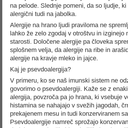
na pelode. Slednje pomeni, da so ljudje, ki 
alergični tudi na jabolka.
Alergije na hrano ljudi praviloma ne spremlj
lahko že zelo zgodaj v otroštvu in izginejo 
starosti. Določene alergije pa človeka spre
splošnem velja, da alergije na ribe in arašid
alergije na kravje mleko in jajce.
Kaj je psevdoalergija?
V primeru, ko se naš imunski sistem ne odz
govorimo o psevdoalergiji. Kaže se z enak
alergija, povzroča pa jo hrana, ki vsebuje ve
histamina se nahajajo v svežih jagodah, čr
prekajenem mesu in tudi konzerviranem sa
Psevdoalergije namreč sprožajo konzervansi 