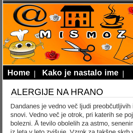
Home
Kako je nastalo ime
ALERGIJE NA HRANO
Dandanes je vedno več ljudi preobčutljivih i
snovi. Vedno več je otrok, pri katerih se po
bolezni. Å tevilo obolelih za astmo, senen
iz leta v leto zvišuje. Vzrok za takšne skrb