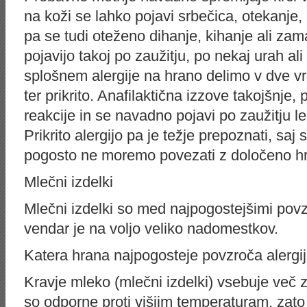
na koži se lahko pojavi srbečica, otekanje, r
pa se tudi oteženo dihanje, kihanje ali za
pojavijo takoj po zaužitju, po nekaj urah al
splošnem alergije na hrano delimo v dve vrst
ter prikrito. Anafilaktična izzove takojšnje,
reakcije in se navadno pojavi po zaužitju l
Prikrito alergijo pa je težje prepoznati, saj 
pogosto ne moremo povezati z določeno h
Mlečni izdelki
Mlečni izdelki so med najpogostejšimi povzro
vendar je na voljo veliko nadomestkov.
Katera hrana najpogosteje povzroča alergi
Kravje mleko (mlečni izdelki) vsebuje več 
so odporne proti višjim temperaturam, zato