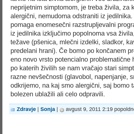
neprijetnim simptomom, je treba živila, za
alergični, nemudoma odstraniti iz jedilnik
pomaga enomesečni razstrupljevalni prog
iz jedilnika izključimo popolnoma vsa živila
težave (pšenica, mlečni izdelki, sladkor, kav
predelani hrani). Če bomo po končanem pr
eno novo vrsto potencialno problematične 
po katerih živilih se nam vračajo stari sim
razne nevšečnosti (glavobol, napenjanje, 
odkrijemo, na kaj smo alergični, saj bomo 
bolezen ublažili ali celo odpravili.
Zdravje
|
Sonja
|
avgust 9, 2011 2:19 popoldn