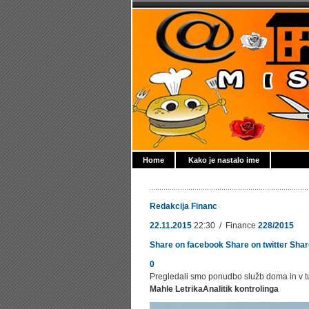
Home
Kako je nastalo ime
Redakcija Financ
22.11.2015
22:30 / Finance
228/2015
Share on facebook
Share on twitter
Shar
0
Pregledali smo ponudbo služb doma in v tuji
Mahle Letrika
Analitik kontrolinga