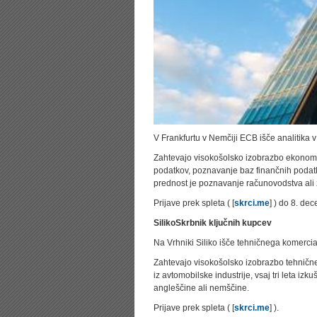
V Frankfurtu v Nemčiji ECB išče analitika 
Zahtevajo visokošolsko izobrazbo ekonomsk
podatkov, poznavanje baz finančnih podatk
prednost je poznavanje računovodstva ali 
Prijave prek spleta ( [
skrci.me
] ) do 8. de
Siliko
Skrbnik ključnih kupcev
Na Vrhniki Siliko išče tehničnega komercial
Zahtevajo visokošolsko izobrazbo tehnične
iz avtomobilske industrije, vsaj tri leta i
angleščine ali nemščine.
Prijave prek spleta ( [
skrci.me
] ).