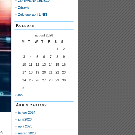
ZDRAVILNA ZELIŠČA
Zdravje
Zelo uporabni LINKI
Koledar
avgust 2026
M
T
W
T
F
S
S
1
2
3
4
5
6
7
8
9
10
11
12
13
14
15
16
17
18
19
20
21
22
23
24
25
26
27
28
29
30
31
« Jan
Arhiv zapisov
januar 2024
junij 2023
april 2023
z,
marec 2023