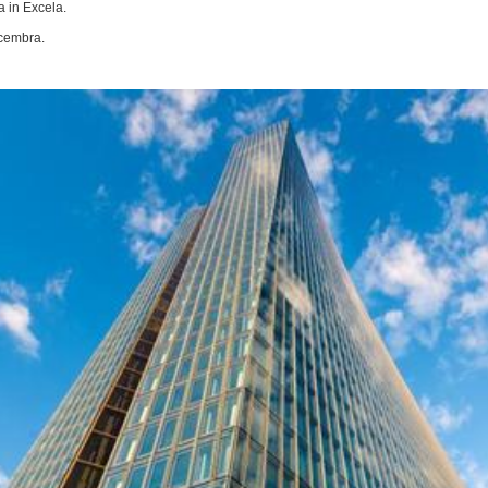
 in Excela.
ecembra.