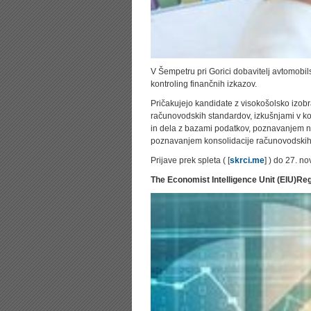
V Šempetru pri Gorici dobavitelj avtomobils
kontroling finančnih izkazov.
Pričakujejo kandidate z visokošolsko izob
računovodskih standardov, izkušnjami v ko
in dela z bazami podatkov, poznavanjem n
poznavanjem konsolidacije računovodskih 
Prijave prek spleta ( [
skrci.me
] ) do 27. n
The Economist Intelligence Unit (EIU)
Reg