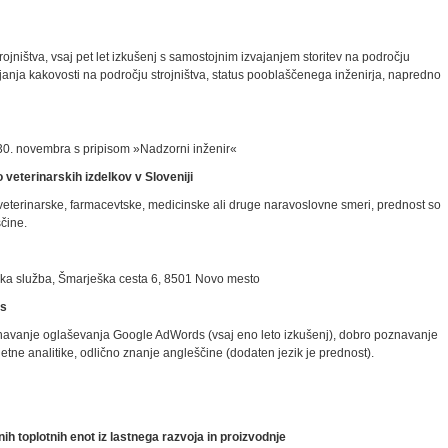
ojništva, vsaj pet let izkušenj s samostojnim izvajanjem storitev na področju
ljanja kakovosti na področju strojništva, status pooblaščenega inženirja, napredno
30. novembra s pripisom »Nadzorni inženir«
o veterinarskih izdelkov v Sloveniji
veterinarske, farmacevtske, medicinske ali druge naravoslovne smeri, prednost so
čine.
ska služba, Šmarješka cesta 6, 8501 Novo mesto
ds
avanje oglaševanja Goo­gle AdWords (vsaj eno leto izkušenj), dobro poznavanje
etne analitike, odlično znanje angleščine (dodaten jezik je prednost).
h toplotnih enot iz lastnega razvoja in proizvodnje