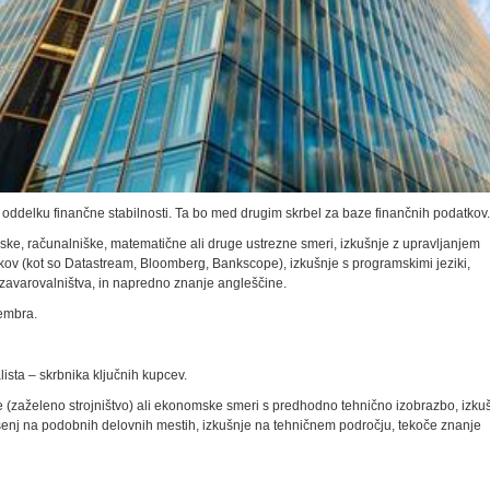
v oddelku finančne stabilnosti. Ta bo med drugim skrbel za baze finančnih podatkov.
e, računalniške, matematične ali druge ustrezne smeri, izkušnje z upravljanjem
ov (kot so Datastream, Bloom­berg, Bankscope), izkušnje s programskimi jeziki,
zavarovalništva, in napredno znanje angleščine.
cembra.
ista – skrbnika ključnih kupcev.
 (zaželeno strojništvo) ali ekonomske smeri s predhodno tehnično izobrazbo, izku
zkušenj na podobnih delovnih mestih, izkušnje na tehničnem področju, tekoče znanje