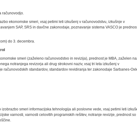
ga računovodjo.
azbo ekonomske smeri, vsaj petimi leti izkušenj v računovodstvu, izkušnje v
znavanjem SAP, SRS in davčne zakonodaje, poznavanje sistema VASCO je prednost
.com) do 3. decembra.
rol
onomske smeri (zaželeno računovodstvo in revizija), prednost je MBA, zaželen na
a notranjega revizorja ali drug strokovni naziv, vsaj tri leta izkušenj v
 računovodskih standardov, standardov revidiranja ter zakonodaje Sarbanes-Oxl
izobrazbo smeri informacijska tehnologija ali poslovne vede, vsaj petimi leti izkuš
jske varnosti, varnosti celovitih programskih rešitev, notranje revizije, prednost so
eščine.