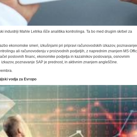
ki industriji Mahle Letrika išče analitika kontrolinga. Ta bo med drugim skrbel za
razbo ekonomske smeri, izkušnjami pri pripravi računovodskih izkazov, poznavanj
ntrolingu ali računovodenju v proizvodnih podjetjih, z naprednim znanjem MS Offi
ačel poslovnih financ, ekonomike podjetja in kazalnikov poslovanja, osnovnim
izkazov, poznavanje SAP je prednost, in aktivnim znanjem angleščine.
ovembra.
ijski vodja za Evropo