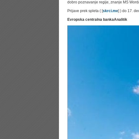
dobro poznavanje regije, znanje MS Worda
Prijave prek spleta ( [
skrci.me
] ) do 17. d
Evropska centralna banka
Analitik