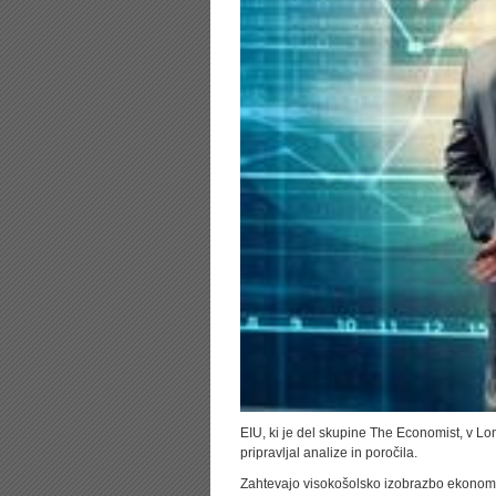
EIU, ki je del skupine The Economist, v Lon
pripravljal analize in poročila.
Zahtevajo visokošolsko izobrazbo ekonoms