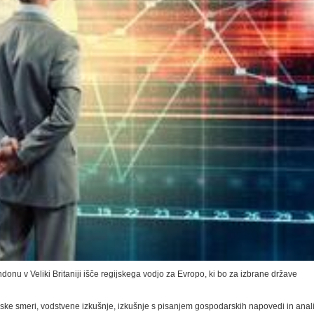
donu v Veliki Britaniji išče regijskega vodjo za Evropo, ki bo za izbrane države
ke smeri, vodstvene izkušnje, izkušnje s pisanjem gospodarskih napovedi in anali