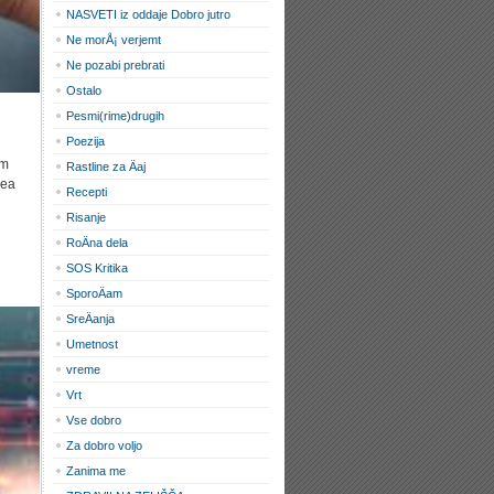
NASVETI iz oddaje Dobro jutro
Ne morÅ¡ verjemt
Ne pozabi prebrati
Ostalo
Pesmi(rime)drugih
Poezija
em
Rastline za Äaj
cea
Recepti
Risanje
RoÄna dela
SOS Kritika
SporoÄam
SreÄanja
Umetnost
vreme
Vrt
Vse dobro
Za dobro voljo
Zanima me