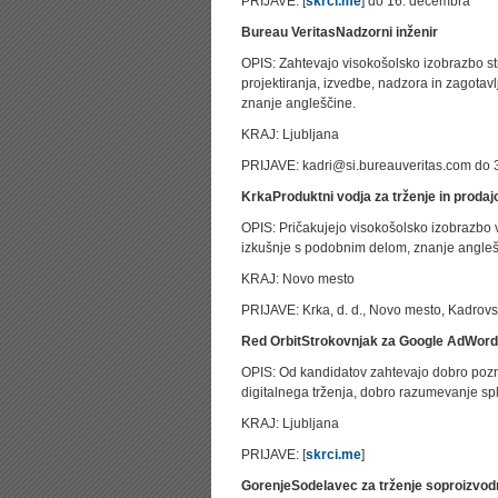
PRIJAVE: [
skrci.me
] do 16. decembra
Bureau Veritas
Nadzorni inženir
OPIS: Zahtevajo visokošolsko izobrazbo str
projektiranja, izvedbe, nadzora in zagotav
znanje angleščine.
KRAJ: Ljubljana
PRIJAVE: kadri@si.bureauveritas.com do 
Krka
Produktni vodja za trženje in prodaj
OPIS: Pričakujejo visokošolsko izobrazbo 
izkušnje s podobnim delom, znanje angleš
KRAJ: Novo mesto
PRIJAVE: Krka, d. d., Novo mesto, Kadrov
Red Orbit
Strokovnjak za Google AdWor
OPIS: Od kandidatov zahtevajo dobro pozn
digitalnega trženja, dobro razumevanje spl
KRAJ: Ljubljana
PRIJAVE: [
skrci.me
]
Gorenje
Sodelavec za trženje soproizvodni