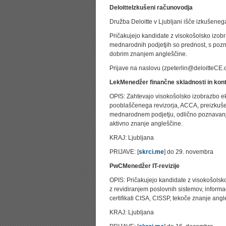
Deloitte
Izkušeni računovodja
Družba Deloitte v Ljubljani išče izkušene
Pričakujejo kandidate z visokošolsko izobr
mednarodnih podjetjih so prednost, s po
dobrim znanjem angleščine.
Prijave na naslovu (zpeterlin@deloitteCE
Lek
Menedžer finančne skladnosti in kont
OPIS: Zahtevajo visokošolsko izobrazbo ek
pooblaščenega revizorja, ACCA, preizkušeneg
mednarodnem podjetju, odlično poznavanje
aktivno znanje angleščine.
KRAJ: Ljubljana
PRIJAVE: [
skrci.me
] do 29. novembra
PwC
Menedžer IT-revizije
OPIS: Pričakujejo kandidate z visokošolsko 
z revidiranjem poslovnih sistemov, informaci
certifikati CISA, CISSP, tekoče znanje angl
KRAJ: Ljubljana