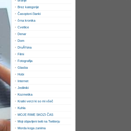
Branje
Brez kategorije
Časopisni članki
črna kronika
Cvetlice
Denar
Dom
DruÅ¾ina
Filmi
Fotografija
Glasba
Hobi
Internet
Jedilniki
Kozmetika
Kratki verzi ki so mi všeč
Kuhla
MOJE RIME SKOZI ČAS
Moji objavljeni twiti na Twitterju
Morda koga zanima