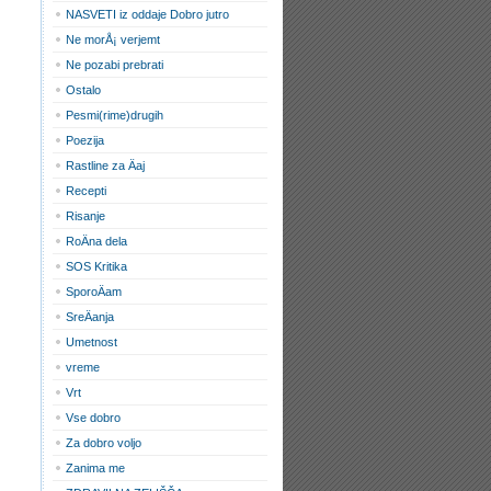
NASVETI iz oddaje Dobro jutro
Ne morÅ¡ verjemt
Ne pozabi prebrati
Ostalo
Pesmi(rime)drugih
Poezija
Rastline za Äaj
Recepti
Risanje
RoÄna dela
SOS Kritika
SporoÄam
SreÄanja
Umetnost
vreme
Vrt
Vse dobro
Za dobro voljo
Zanima me