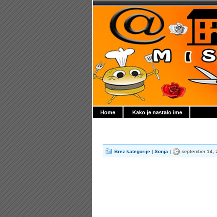
Home
Kako je nastalo ime
Brez kategorije
|
Sonja
|
september 14, 