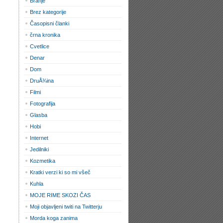
Branje
Brez kategorije
Časopisni članki
črna kronika
Cvetlice
Denar
Dom
DruÅ¾ina
Filmi
Fotografija
Glasba
Hobi
Internet
Jedilniki
Kozmetika
Kratki verzi ki so mi všeč
Kuhla
MOJE RIME SKOZI ČAS
Moji objavljeni twiti na Twitterju
Morda koga zanima