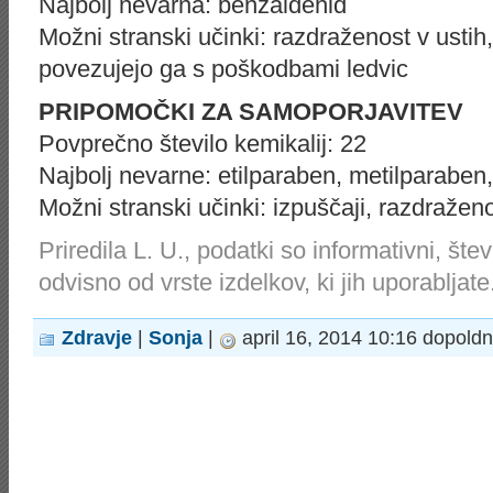
Najbolj nevarna: benzaldehid
Možni stranski učinki: razdraženost v ustih,
povezujejo ga s poškodbami ledvic
PRIPOMOČKI ZA SAMOPORJAVITEV
Povprečno število kemikalij: 22
Najbolj nevarne: etilparaben, metilparaben
Možni stranski učinki: izpuščaji, razdraže
Priredila L. U., podatki so informativni, šte
odvisno od vrste izdelkov, ki jih uporabljate
Zdravje
|
Sonja
|
april 16, 2014 10:16 dopold