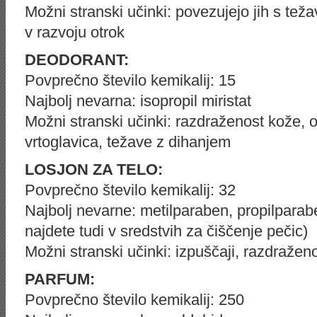
Možni stranski učinki: povezujejo jih s tež
v razvoju otrok
DEODORANT:
Povprečno število kemikalij: 15
Najbolj nevarna: isopropil miristat
Možni stranski učinki: razdraženost kože, oč
vrtoglavica, težave z dihanjem
LOSJON ZA TELO:
Povprečno število kemikalij: 32
Najbolj nevarne: metilparaben, propilparaben
najdete tudi v sredstvih za čiščenje pečic)
Možni stranski učinki: izpuščaji, razdraže
PARFUM:
Povprečno število kemikalij: 250