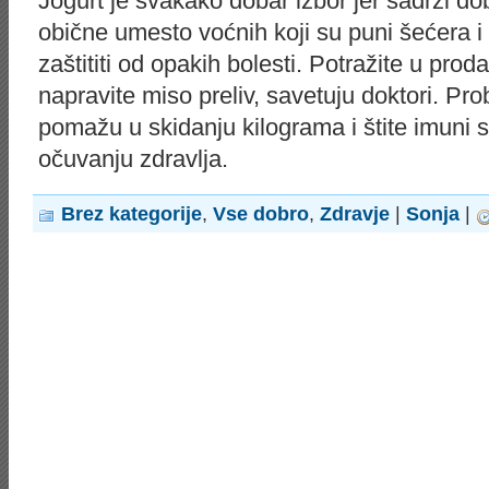
Jogurt je svakako dobar izbor jer sadrži dobr
obične umesto voćnih koji su puni šećera 
zaštititi od opakih bolesti. Potražite u proda
napravite miso preliv, savetuju doktori. Pro
pomažu u skidanju kilograma i štite imuni s
očuvanju zdravlja.
Brez kategorije
,
Vse dobro
,
Zdravje
|
Sonja
|