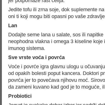
jer potpomaže rast ćelija.
Jedite tofu ili zrna soje, dok suplemente na
oni ti koji mogu biti opasni po vaše zdravlje
Lan
Dodajte seme lana u salate, sos ili napitk
neophodna vlakna i omega 3 kiseline koje 
imunog sistema.
Sve vrste voća i povrća
Voće i povrće igra glavnu ulogu u očuvanju
od opakih bolesti poput kancera. Doktori p
povrća jer to povećava njihovu moć. Sirovo
da zameni kuvano kad god je to moguće, ili
Probiotici