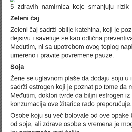
Zeleni čaj
Zeleni čaj sadrži obilje katehina, koji je 
dejstvu i savetuje se kao odlična preventiv
Međutim, ni sa upotrebom ovog toplog napitk
umereno i pravite povremene pauze.
Soja
Žene se uglavnom plaše da dodaju soju u i
sadrži estrogen koji je poznat po tome da 
Međutim, doktori tvrde da biljni estrogen iz
konzumacija ove žitarice rado preporučuje.
Osobe koju su već bolovale od ove opake b
od soje, ali zdrave osobe s vremena je mog