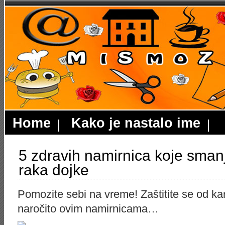
Home
Kako je nastalo ime
5 zdravih namirnica koje smanj
raka dojke
Pomozite sebi na vreme! Zaštitite se od k
naročito ovim namirnicama…