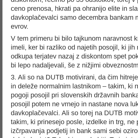
ceno prenosa, hkrati pa ohranijo elite in s
davkoplačevalci samo decembra bankam mora
evrov.
V tem primeru bi bilo tajkunom naravnost k
imeli, ker bi razliko od najetih posojil, ki ji
odkupa terjatev nazaj z diskontom spet pok
bi lepo nadaljevali, še z nižjimi obveznostm
3. Ali so na DUTB motivirani, da čim hitreje
in deleže normalnim lastnikom – takim, ki ne
pogoji posojil pri slovenskih državnih bank
posojil potem ne vrnejo in nastane nova lukn
davkoplačevalci. Ali so torej na DUTB motiv
takim, ki prinesejo posle, izdelke in trg, n
izčrpavanja podjetij in bank sami sebi ozi