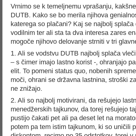
Vrnimo se k temeljnemu vprašanju, kakšne 
DUTB. Kako se bo merila njihova genialnos
katerega so plačani? Kaj se najbolj splača
vodilnim ter ali sta ta dva interesa zares 
mogoče njihovo delovanje strniti v tri glavn
1. Ali se vodstvu DUTB najbolj splača vleči 
– s čimer imajo lastno korist -, ohranjajo pa 
elit. To pomeni status quo, nobenih spreme
moči, ohrani se državna lastnina, stroški za
ne znižajo.
2. Ali so najbolj motivirani, da rešujejo las
menedžerskih tajkunov, da torej rešujejo taj
pustijo čakati pet ali pa deset let na morat
potem pa tem istim tajkunom, ki so uničili p
diskontom, recimo po 35 odstotkov, torej v