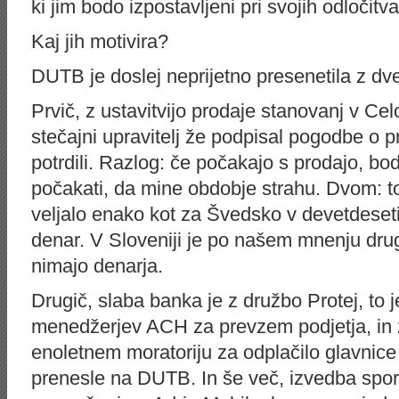
ki jim bodo izpostavljeni pri svojih odločitv
Kaj jih motivira?
DUTB je doslej neprijetno presenetila z d
Prvič, z ustavitvijo prodaje stanovanj v Cel
stečajni upravitelj že podpisal pogodbe o p
potrdili. Razlog: če počakajo s prodajo, bod
počakati, da mine obdobje strahu. Dvom: to 
veljalo enako kot za Švedsko v devetdesetih 
denar. V Sloveniji je po našem mnenju druga
nimajo denarja.
Drugič, slaba banka je z družbo Protej, to 
menedžerjev ACH za prevzem podjetja, in
enoletnem moratoriju za odplačilo glavnice p
prenesle na DUTB. In še več, izvedba spo