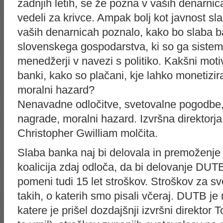
zadnjih letih, se že pozna v vaših denarni
vedeli za krivce. Ampak bolj kot javnost sla
vaših denarnicah poznalo, kako bo slaba ba
slovenskega gospodarstva, ki so ga sistemsk
menedžerji v navezi s politiko. Kakšni motiv
banki, kako so plačani, kje lahko monetizira
moralni hazard?
Nenavadne odločitve, svetovalne pogodbe,
nagrade, moralni hazard. Izvršna direktor
Christopher Gwilliam molčita.
Slaba banka naj bi delovala in premoženje 
koalicija zdaj odloča, da bi delovanje DUTB
pomeni tudi 15 let stroškov. Stroškov za 
takih, o katerih smo pisali včeraj. DUTB je
katere je prišel dozdajšnji izvršni direktor