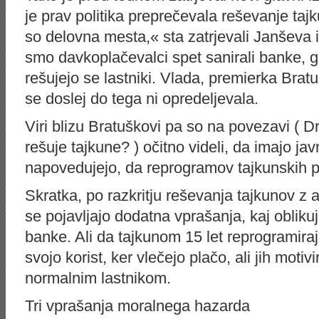
je prav politika preprečevala reševanje ta
so delovna mesta,« sta zatrjevali Janševa 
smo davkoplačevalci spet sanirali banke, 
rešujejo se lastniki. Vlada, premierka Bratu
se doslej do tega ni opredeljevala.
Viri blizu Bratuškovi pa so na povezavi ( 
rešuje tajkune? ) očitno videli, da imajo j
napovedujejo, da reprogramov tajkunskih po
Skratka, po razkritju reševanja tajkunov z 
se pojavljajo dodatna vprašanja, kaj obliku
banke. Ali da tajkunom 15 let reprogramiraj
svojo korist, ker vlečejo plačo, ali jih motiv
normalnim lastnikom.
Tri vprašanja moralnega hazarda