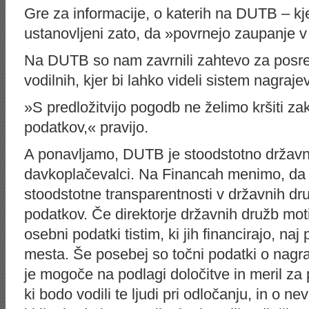
Gre za informacije, o katerih na DUTB – kje
ustanovljeni zato, da »povrnejo zaupanje v
Na DUTB so nam zavrnili zahtevo za posr
vodilnih, kjer bi lahko videli sistem nagraje
»S predložitvijo pogodb ne želimo kršiti z
podatkov,« pravijo.
A ponavljamo, DUTB je stoodstotno državn
davkoplačevalci. Na Financah menimo, da j
stoodstotne transparentnosti v državnih d
podatkov. Če direktorje državnih družb moti
osebni podatki tistim, ki jih financirajo, naj
mesta. Še posebej so točni podatki o nagr
je mogoče na podlagi določitve in meril za p
ki bodo vodili te ljudi pri odločanju, in o 