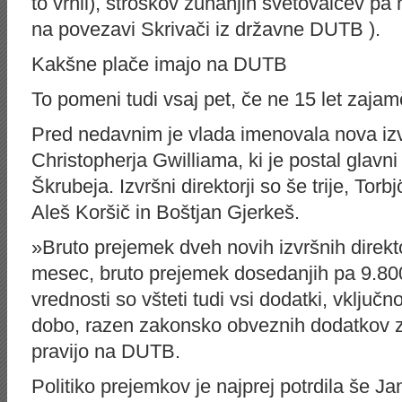
to vrnil), stroškov zunanjih svetovalcev pa 
na povezavi Skrivači iz državne DUTB ).
Kakšne plače imajo na DUTB
To pomeni tudi vsaj pet, če ne 15 let zajam
Pred nedavnim je vlada imenovala nova izv
Christopherja Gwilliama, ki je postal glavni 
Škrubeja. Izvršni direktorji so še trije, Tor
Aleš Koršič in Boštjan Gjerkeš.
»Bruto prejemek dveh novih izvršnih direk
mesec, bruto prejemek dosedanjih pa 9.80
vrednosti so všteti tudi vsi dodatki, vklju
dobo, razen zakonsko obveznih dodatkov z
pravijo na DUTB.
Politiko prejemkov je najprej potrdila še Ja