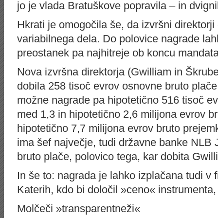
jo je vlada Bratuškove popravila – in dvigni
Hkrati je omogočila še, da izvršni direktorji
variabilnega dela. Do polovice nagrade lah
preostanek pa najhitreje ob koncu mandata
Nova izvršna direktorja (Gwilliam in Škrube
dobila 258 tisoč evrov osnovne bruto plače
možne nagrade pa hipotetično 516 tisoč evr
med 1,3 in hipotetično 2,6 milijona evrov br
hipotetično 7,7 milijona evrov bruto prej
ima šef največje, tudi državne banke NLB
bruto plače, polovico tega, kar dobita Gwill
In še to: nagrada je lahko izplačana tudi v 
Katerih, kdo bi določil »ceno« instrumenta
Molčeči »transparentneži«