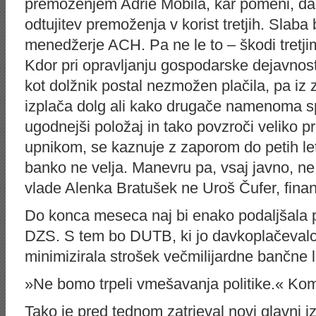
premoženjem Adrie Mobila, kar pomeni, da 
odtujitev premoženja v korist tretjih. Slab
menedžerje ACH. Pa ne le to – škodi tretji
Kdor pri opravljanju gospodarske dejavnost
kot dolžnik postal nezmožen plačila, pa i
izplača dolg ali kako drugače namenoma s
ugodnejši položaj in tako povzroči veliko
upnikom, se kaznuje z zaporom do petih let
banko ne velja. Manevru pa, vsaj javno, n
vlade Alenka Bratušek ne Uroš Čufer, finan
Do konca meseca naj bi enako podaljšala p
DZS. S tem bo DUTB, ki jo davkoplačevalci
minimizirala strošek večmilijardne bančne lu
»Ne bomo trpeli vmešavanja politike.« Kom
Tako je pred tednom zatrjeval novi glavni iz