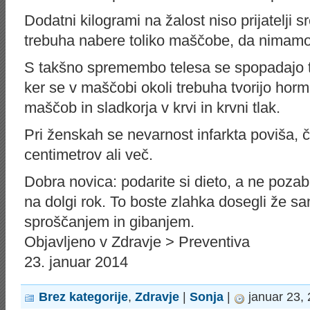
Dodatni kilogrami na žalost niso prijatelji sr
trebuha nabere toliko maščobe, da nimamo
S takšno spremembo telesa se spopadajo t
ker se v maščobi okoli trebuha tvorijo horm
maščob in sladkorja v krvi in krvni tlak.
Pri ženskah se nevarnost infarkta poviša, 
centimetrov ali več.
Dobra novica: podarite si dieto, a ne pozabi
na dolgi rok. To boste zlahka dosegli že 
sproščanjem in gibanjem.
Objavljeno v Zdravje > Preventiva
23. januar 2014
Brez kategorije
,
Zdravje
|
Sonja
|
januar 23,