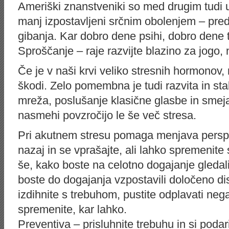
Ameriški znanstveniki so med drugim tudi ug
manj izpostavljeni srčnim obolenjem – pr
gibanja. Kar dobro dene psihi, dobro dene t
Sproščanje – raje razvijte blazino za jogo,
Če je v naši krvi veliko stresnih hormonov,
škodi. Zelo pomembna je tudi razvita in stab
mreža, poslušanje klasične glasbe in smejan
nasmehi povzročijo le še več stresa.
Pri akutnem stresu pomaga menjava perspek
nazaj in se vprašajte, ali lahko spremenite 
še, kako boste na celotno dogajanje gledal
boste do dogajanja vzpostavili določeno di
izdihnite s trebuhom, pustite odplavati ne
spremenite, kar lahko.
Preventiva – prisluhnite trebuhu in si podar