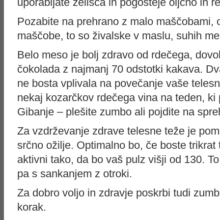
uporabljate zelišča in pogosteje oljčno in re
Pozabite na prehrano z malo maščobami, om
maščobe, to so živalske v maslu, suhih mes
Belo meso je bolj zdravo od rdečega, dovol
čokolada z najmanj 70 odstotki kakava. D
ne bosta vplivala na povečanje vaše telesne
nekaj kozarčkov rdečega vina na teden, ki p
Gibanje – plešite zumbo ali pojdite na spr
Za vzdrževanje zdrave telesne teže je pome
srčno ožilje. Optimalno bo, če boste trikrat
aktivni tako, da bo vaš pulz višji od 130. T
pa s sankanjem z otroki.
Za dobro voljo in zdravje poskrbi tudi zumb
korak.