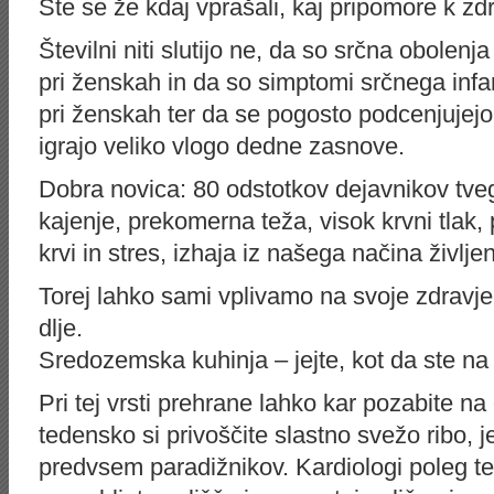
Ste se že kdaj vprašali, kaj pripomore k zd
Številni niti slutijo ne, da so srčna obolenj
pri ženskah in da so simptomi srčnega infa
pri ženskah ter da se pogosto podcenjujejo
igrajo veliko vlogo dedne zasnove.
Dobra novica: 80 odstotkov dejavnikov tveg
kajenje, prekomerna teža, visok krvni tlak
krvi in stres, izhaja iz našega načina življen
Torej lahko sami vplivamo na svoje zdravje
dlje.
Sredozemska kuhinja – jejte, kot da ste na
Pri tej vrsti prehrane lahko kar pozabite 
tedensko si privoščite slastno svežo ribo, j
predvsem paradižnikov. Kardiologi poleg te