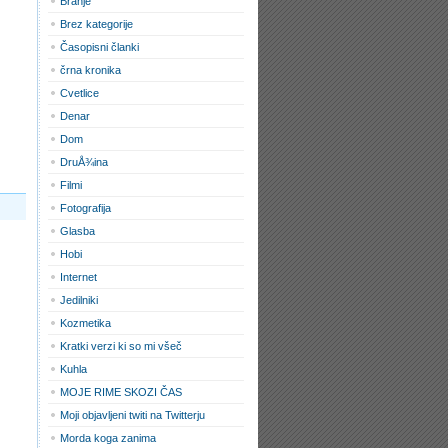
Branje
Brez kategorije
Časopisni članki
črna kronika
Cvetlice
Denar
Dom
DruÅ¾ina
Filmi
Fotografija
Glasba
Hobi
Internet
Jedilniki
Kozmetika
Kratki verzi ki so mi všeč
Kuhla
MOJE RIME SKOZI ČAS
Moji objavljeni twiti na Twitterju
Morda koga zanima