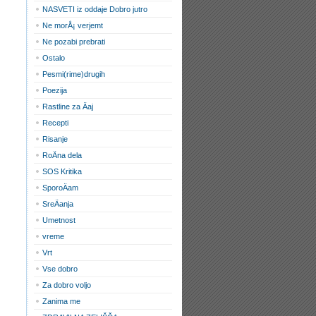
NASVETI iz oddaje Dobro jutro
Ne morÅ¡ verjemt
Ne pozabi prebrati
Ostalo
Pesmi(rime)drugih
Poezija
Rastline za Äaj
Recepti
Risanje
RoÄna dela
SOS Kritika
SporoÄam
SreÄanja
Umetnost
vreme
Vrt
Vse dobro
Za dobro voljo
Zanima me