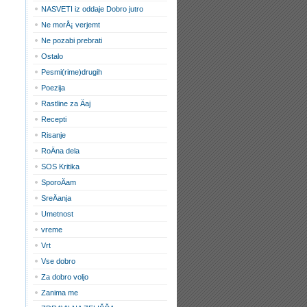
NASVETI iz oddaje Dobro jutro
Ne morÅ¡ verjemt
Ne pozabi prebrati
Ostalo
Pesmi(rime)drugih
Poezija
Rastline za Äaj
Recepti
Risanje
RoÄna dela
SOS Kritika
SporoÄam
SreÄanja
Umetnost
vreme
Vrt
Vse dobro
Za dobro voljo
Zanima me