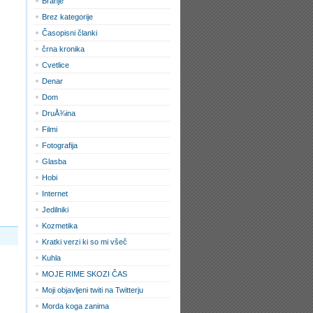
Branje
Brez kategorije
Časopisni članki
črna kronika
Cvetlice
Denar
Dom
DruÅ¾ina
Filmi
Fotografija
Glasba
Hobi
Internet
Jedilniki
Kozmetika
Kratki verzi ki so mi všeč
Kuhla
MOJE RIME SKOZI ČAS
Moji objavljeni twiti na Twitterju
Morda koga zanima