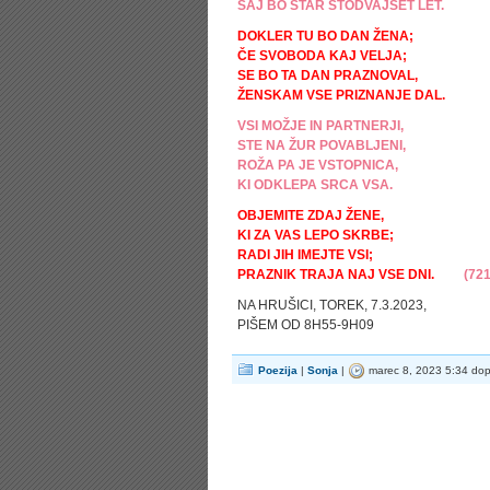
SAJ BO STAR STODVAJSET LET.
DOKLER TU BO DAN ŽENA;
ČE SVOBODA KAJ VELJA;
SE BO TA DAN PRAZNOVAL,
ŽENSKAM VSE PRIZNANJE DAL.
VSI MOŽJE IN PARTNERJI,
STE NA ŽUR POVABLJENI,
ROŽA PA JE VSTOPNICA,
KI ODKLEPA SRCA VSA.
OBJEMITE ZDAJ ŽENE,
KI ZA VAS LEPO SKRBE;
RADI JIH IMEJTE VSI;
PRAZNIK TRAJA NAJ VSE DNI.
(721
NA HRUŠICI, TOREK, 7.3.2023,
PIŠEM OD 8H55-9H09
Poezija
|
Sonja
|
marec 8, 2023 5:34 do