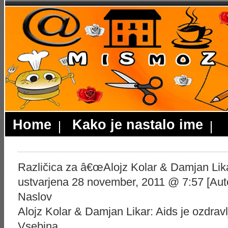
Home
Kako je nastalo ime
Različica za â€œAlojz Kolar & Damjan Likar
ustvarjena 28 november, 2011 @ 7:57 [Aut
Naslov
Alojz Kolar & Damjan Likar: Aids je ozdravlj
Vsebina