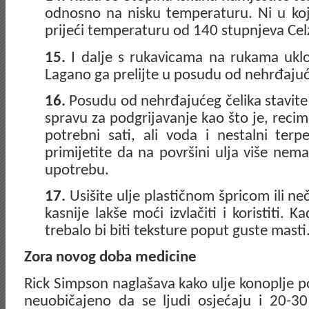
odnosno na nisku temperaturu. Ni u koj
prijeći temperaturu od 140 stupnjeva Celz
15.
I dalje s rukavicama na rukama uklo
Lagano ga prelijte u posudu od nehrđajuć
16.
Posudu od nehrđajućeg čelika stavite 
spravu za podgrijavanje kao što je, recim
potrebni sati, ali voda i nestalni terpe
primijetite da na površini ulja više nema
upotrebu.
17.
Usišite ulje plastičnom špricom ili ne
kasnije lakše moći izvlačiti i koristiti. 
trebalo bi biti teksture poput guste masti
Zora novog doba medicine
Rick Simpson naglašava kako ulje konoplje p
neuobičajeno da se ljudi osjećaju i 20-3