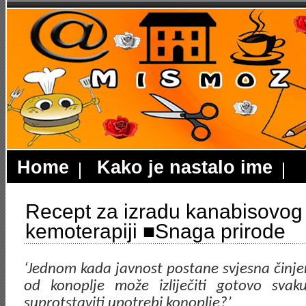
Home
Kako je nastalo ime
Recept za izradu kanabisovog u
kemoterapiji ■Snaga prirode
‘Jednom kada javnost postane svjesna činjen
od konoplje može izliječiti gotovo svak
suprotstaviti upotrebi konoplje?’