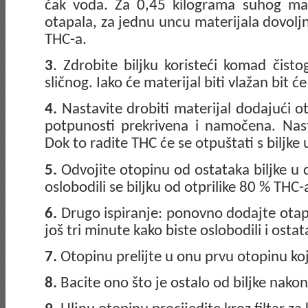
čak voda. Za 0,45 kilograma suhog mate
otapala, za jednu uncu materijala dovoljno
THC-a.
3
. Zdrobite biljku koristeći komad čisto
sličnog. Iako će materijal biti vlažan bit će
4.
Nastavite drobiti materijal dodajući o
potpunosti prekrivena i namočena. Nast
Dok to radite THC će se otpuštati s biljke 
5.
Odvojite otopinu od ostataka biljke 
oslobodili se biljku od otprilike 80 % THC-
6.
Drugo ispiranje: ponovno dodajte otapal
još tri minute kako biste oslobodili i osta
7.
Otopinu prelijte u onu prvu otopinu koj
8.
Bacite ono što je ostalo od biljke nakon