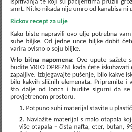
ispitivanja te koji su pacijentima pružili g
smrt. Nitko nikada nije umro od kanabisa ni 
Rickov recept za ulje
Kako biste napravili ovo ulje potrebna va
suhe biljke. Od jedne unce biljke dobit ćet
varira ovisno o soju biljke.
Vrlo bitna napomena:
Ove upute sažete su
budite VRLO OPREZNI kada ćete iskuhavati ot
zapaljive. Izbjegavajte pušenje, bilo kakve is
bilo kakvih sličnih elemenata. Pripremite i 
što dalje od lonca i budite sigurni da se
provjetrenom prostoru.
1.
Potpuno suhi materijal stavite u plasti
2.
Navlažite materijal s malo otapala koje
više otapala – čista nafta, eter, butan, 99