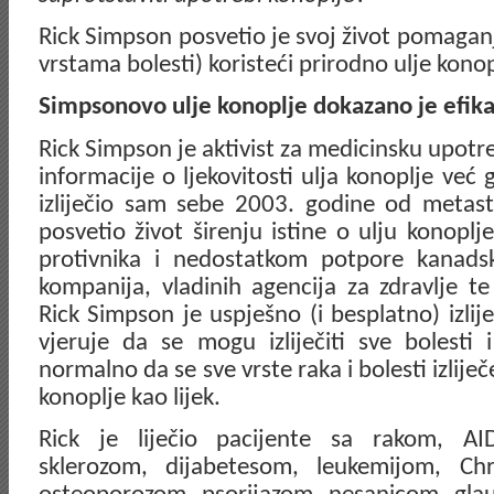
Rick Simpson posvetio je svoj život pomaganj
vrstama bolesti) koristeći prirodno ulje konop
Simpsonovo ulje konoplje dokazano je efikas
Rick Simpson je aktivist za medicinsku upot
informacije o ljekovitosti ulja konoplje već g
izliječio sam sebe 2003. godine od metast
posvetio život širenju istine o ulju konopl
protivnika i nedostatkom potpore kanadsk
kompanija, vladinih agencija za zdravlje 
Rick Simpson je uspješno (i besplatno) izlij
vjeruje da se mogu izliječiti sve bolesti
normalno da se sve vrste raka i bolesti izliječ
konoplje kao lijek.
Rick je liječio pacijente sa rakom, AI
sklerozom, dijabetesom, leukemijom, Ch