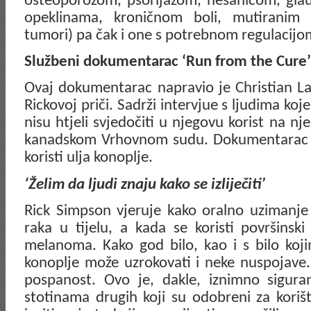
osteoporozom, psorijazom, nesanicom, g
opeklinama, kroničnom boli, mutiranim s
tumori) pa čak i one s potrebnom regulacijom
Službeni dokumentarac ‘Run from the Cure’
Ovaj dokumentarac napravio je Christian La
Rickovoj priči. Sadrži intervjue s ljudima koje j
nisu htjeli svjedočiti u njegovu korist na 
kanadskom Vrhovnom sudu. Dokumentarac o
koristi ulja konoplje.
‘Želim da ljudi znaju kako se izliječiti’
Rick Simpson vjeruje kako oralno uzimanje 
raka u tijelu, a kada se koristi površinski 
melanoma. Kako god bilo, kao i s bilo koji
konoplje može uzrokovati i neke nuspojave. 
pospanost. Ovo je, dakle, iznimno sigura
stotinama drugih koji su odobreni za korišt