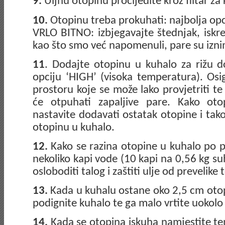
9.
Uljnu otopinu procijedite kroz filtar za
10.
Otopinu treba prokuhati: najbolja opcij
VRLO BITNO: izbjegavajte štednjak, iskre,
kao što smo već napomenuli, pare su izni
11
. Dodajte otopinu u kuhalo za rižu d
opciju ‘HIGH’ (visoka temperatura). Osi
prostoru koje se može lako provjetriti te i
će otpuhati zapaljive pare. Kako oto
nastavite dodavati ostatak otopine i ta
otopinu u kuhalo.
12.
Kako se razina otopine u kuhalo po p
nekoliko kapi vode (10 kapi na 0,56 kg s
osloboditi talog i zaštiti ulje od prevelike 
13.
Kada u kuhalu ostane oko 2,5 cm otopi
podignite kuhalo te ga malo vrtite uokolo 
14.
Kada se otopina iskuha namjestite t