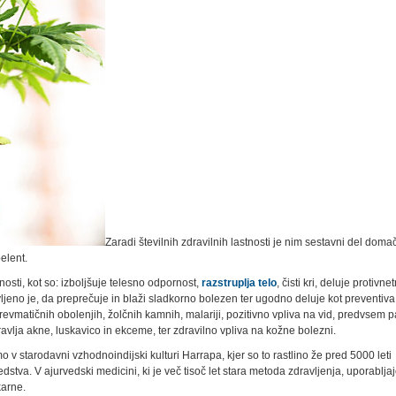
Zaradi številnih zdravilnih lastnosti je nim sestavni del doma
elent.
osti, kot so: izboljšuje telesno odpornost,
razstruplja telo
, čisti kri, deluje protivne
ljeno je, da preprečuje in blaži sladkorno bolezen ter ugodno deluje kot preventiva
evmatičnih obolenjih, žolčnih kamnih, malariji, pozitivno vpliva na vid, predvsem p
avlja akne, luskavico in ekceme, ter zdravilno vpliva na kožne bolezni.
v starodavni vzhodnoindijski kulturi Harrapa, kjer so to rastlino že pred 5000 leti
redstva. V ajurvedski medicini, ki je več tisoč let stara metoda zdravljenja, uporablja
karne.