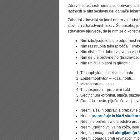
Zdravilne lastnosti neema so opevane tudi v 
lastnosti je nim sestavni del domače lekarn
Zahodni zdravniki so imeli neem za ljudsko
številnih zdravstvenih težav. Še posebej je
zdravilcev ajurvede, da je nim zelo koristn
Nim izboljšuje telesno odpornost in
Nim razstruplja telo(sprošča T limfoc
Nim čisti kri in dobro vpliva na vse
Nim deluje protivnetno (bradavice, 
Nim uničuje plesni in glivice :
Trichophyton – atletsko stopalo
Epidermophyton – koža, nohti…
Microsporum – lasje
Trichosporon – prebavni trakt
Geotrichum -bronhiji, pljuča, sluz
Candida – usta, pljuča, črevesje, 
Neem lajša in odpravlja prebavne t
Neem
preprečuje in blaži sladkor
Neem je preventivno sredstvo prot
Neem ugodno vpliva na kožo, lase 
Neem pomaga proti
alergijam (prš
Neem pomaga proti revmatičnim obo