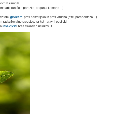
dvičnih kamnih
 malariji (uničuje parazite, odganja komarje…)
razitom,
glivicam
, proti bakterijsko in proti virusno (afte, paradontoza…)
in razkuževalno sredstvo, ter kot naravni pesticid
in
insekticid
, brez stranskih učinkov !!!