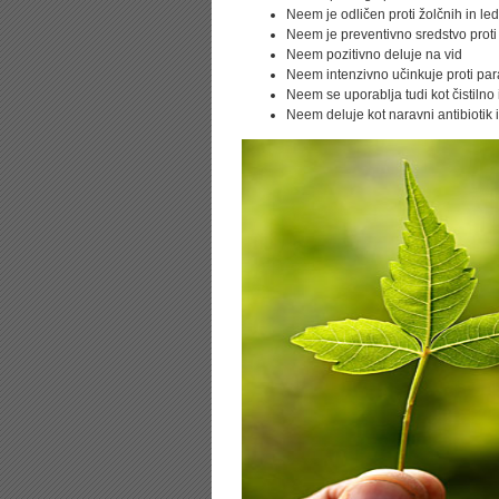
Neem je odličen proti žolčnih in le
Neem je preventivno sredstvo proti
Neem pozitivno deluje na vid
Neem intenzivno učinkuje proti pa
Neem se uporablja tudi kot čistilno 
Neem deluje kot naravni antibiotik 