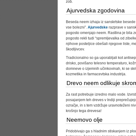
zob.
Ajurvedska zgodovina
Beseda neem izhaja iz sanskrtske besede n
vse bolezni”.
Ajurvedske
razprave v sanskr
pogosto omenjajo neem. Rastlina je bila zel
pogosto rekli tudi “spremljevalka od zibel
njihove posteljice obešali njegove liste, m
škodljivcev.
Tradicionalno so ga uporabljali kot antisepti
drisko, povišano telesno temperaturo, kož
domneve o izjemnih učinkovinah, ki se skri
kozmetika in farmacevtska industrija.
Drevo neem odlikuje skrom
Za rast potrebuje izredno malo vode. Izvrst
posajanjem teh dreves v Indiji preprečujejo
ozračje, in s tem vzdržuje uravnoteženi niv
krošnjo tega drevesa!
Neemovo olje
Pridobivajo ga s hladnim stiskanjem iz plo