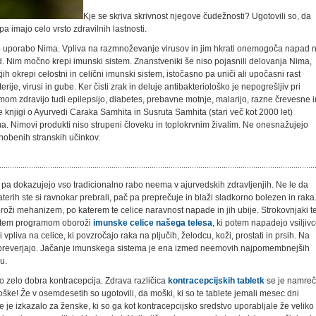
Kje se skriva skrivnost njegove čudežnosti? Ugotovili so, da
pa imajo celo vrsto zdravilnih lastnosti.
no uporabo Nima. Vpliva na razmnoževanje virusov in jim hkrati onemogoča napad 
d. Nim močno krepi imunski sistem. Znanstveniki še niso pojasnili delovanja Nima,
ih okrepi celostni in celični imunski sistem, istočasno pa uniči ali upočasni rast
je, virusi in gube. Ker čisti zrak in deluje antibakteriološko je nepogrešljiv pri
Nimom zdravijo tudi epilepsijo, diabetes, prebavne motnje, malarijo, razne črevesne i
e knjigi o Ayurvedi Caraka Samhita in Susruta Samhita (stari več kot 2000 let)
a. Nimovi produkti niso strupeni človeku in toplokrvnim živalim. Ne onesnažujejo
nobenih stranskih učinkov.
 pa dokazujejo vso tradicionalno rabo neema v ajurvedskih zdravljenjih. Ne le da
aterih ste si ravnokar prebrali, pač pa preprečuje in blaži sladkorno bolezen in raka
sproži mehanizem, po katerem te celice naravnost napade in jih ubije. Strokovnjaki 
 s tem programom oboroži
imunske celice našega telesa
, ki potem napadejo vsiljivc
 vpliva na celice, ki povzročajo raka na pljučih, želodcu, koži, prostati in prsih. Na
e preverjajo. Jačanje imunskega sistema je ena izmed neemovih najpomembnejših
u.
ko zelo dobra kontracepcija. Zdrava različica
kontracepcijskih tabletk
se je namreč
moške! Že v osemdesetih so ugotovili, da moški, ki so te tablete jemali mesec dni
e je izkazalo za ženske, ki so ga kot kontracepcijsko sredstvo uporabljale že veliko