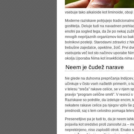
vsebuje tako alkaloide kot liminoide, oboji 
Moderne raziskave potrjujejo tradicional
gostitelja. Deluje tudi na navadnen prehla
enotni pa sogled tega, da že po nekaj zužitj
mnogih neprijaznih organizmov kot so bakteri
bolnikovi postelji. Starodavni zdravilci z 
trebušne zajedalce, opekline, žolč. Prvi dv
vsebujeta več kot sto načinov uporabe Nim
okolja.Uporaba Nima kot insekticida nima 
Neem je čudež narave
Ne glede na duhovna prepričanja Indijcev,
učinkuje v čisto vseh naštetih primerih, o k
v telesu “sreča” rakave celice, se v njem 
pravijo “program celične smrti”. V resnici
Raziskave so potrdile, da izdeluje encim, ki
nekatere rakave celice pa njegov vpliv š
prednosti, saj s tem celostno pomaga teles
Presenetljivo pa je tudi to, da je neem lah
pojavila kot sredstvo proti zanositvi za – 
neprekinjeno, niso zaplodili otrok. Enako s