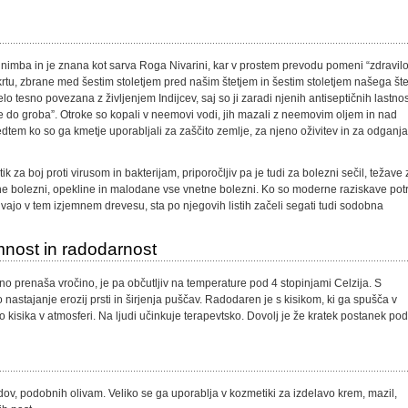
imba in je znana kot sarva Roga Nivarini, kar v prostem prevodu pomeni “zdravil
tu, zbrane med šestim stoletjem pred našim štetjem in šestim stoletjem našega šte
o tesno povezana z življenjem Indijcev, saj so ji zaradi njenih antiseptičnih lastnos
ke do groba”. Otroke so kopali v neemovi vodi, jih mazali z neemovim oljem in nad
edtem ko so ga kmetje uporabljali za zaščito zemlje, za njeno oživitev in za odganj
k za boj proti virusom in bakterijam, priporočljiv pa je tudi za bolezni sečil, težave 
ne bolezni, opekline in malodane vse vnetne bolezni. Ko so moderne raziskave potr
vajo v tem izjemnem drevesu, sta po njegovih listih začeli segati tudi sodobna
nost in radodarnost
no prenaša vročino, je pa občutljiv na temperature pod 4 stopinjami Celzija. S
 nastajanje erozij prsti in širjenja puščav. Radodaren je s kisikom, ki ga spušča v
o kisika v atmosferi. Na ljudi učinkuje terapevtsko. Dovolj je že kratek postanek pod
dov, podobnih olivam. Veliko se ga uporablja v kozmetiki za izdelavo krem, mazil,