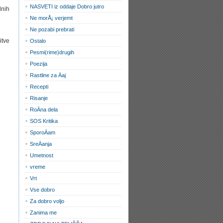
NASVETI iz oddaje Dobro jutro
lnih
Ne morÅ¡ verjemt
Ne pozabi prebrati
itve
Ostalo
Pesmi(rime)drugih
Poezija
Rastline za Äaj
Recepti
Risanje
RoÄna dela
SOS Kritika
SporoÄam
SreÄanja
Umetnost
vreme
Vrt
Vse dobro
Za dobro voljo
Zanima me