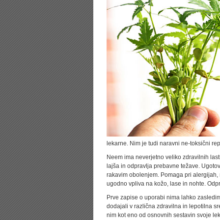
lekarne. Nim je tudi naravni ne-toksični rep
Neem ima neverjetno veliko zdravilnih lastn
lajša in odpravlja prebavne težave. Ugotov
rakavim obolenjem. Pomaga pri alergijah, r
ugodno vpliva na kožo, lase in nohte. Odpr
Prve zapise o uporabi nima lahko zasledimo 
dodajali v različna zdravilna in lepotilna s
nim kot eno od osnovnih sestavin svoje le