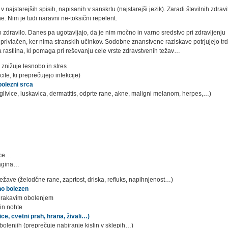
najstarejših spisih, napisanih v sanskrtu (najstarejši jezik). Zaradi številnih zdravi
e. Nim je tudi naravni ne-toksični repelent.
 zdravilo. Danes pa ugotavljajo, da je nim močno in varno sredstvo pri zdravljenju
 privlačen, ker nima stranskih učinkov. Sodobne znanstvene raziskave potrjujejo trd
a rastlina, ki pomaga pri reševanju cele vrste zdravstvenih težav…
 znižuje tesnobo in stres
ite, ki preprečujejo infekcije)
bolezni srca
glivice, luskavica, dermatitis, odprte rane, akne, maligni melanom, herpes,…)
nice…
vagina…
ežave (želodčne rane, zaprtost, driska, refluks, napihnjenost…)
no bolezen
i rakavim obolenjem
in nohte
ice, cvetni prah, hrana, živali…)
lenjih (preprečuje nabiranje kislin v sklepih…)