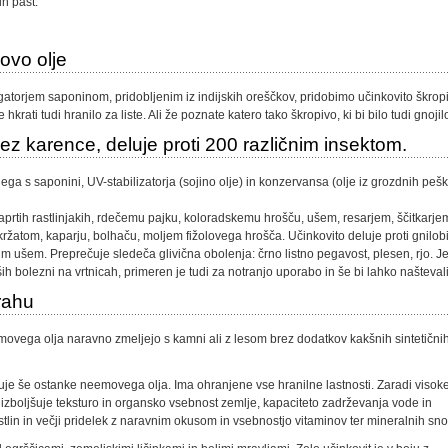
h past.
ovo olje
atorjem saponinom, pridobljenim iz indijskih oreščkov, pridobimo učinkovito škrop
e hkrati tudi hranilo za liste. Ali že poznate katero tako škropivo, ki bi bilo tudi gnoji
ez karence, deluje proti 200 različnim insektom.
a s saponini, UV-stabilizatorja (sojino olje) in konzervansa (olje iz grozdnih pešk
zaprtih rastlinjakih, rdečemu pajku, koloradskemu hrošču, ušem, resarjem, ščitkarje
kržatom, kaparju, bolhaču, moljem fižolovega hrošča. Učinkovito deluje proti gnilobi
tnim ušem. Preprečuje sledeča glivična obolenja: črno listno pegavost, plesen, rjo. J
ših bolezni na vrtnicah, primeren je tudi za notranjo uporabo in še bi lahko naštevali
prahu
vega olja naravno zmeljejo s kamni ali z lesom brez dodatkov kakšnih sintetični
uje še ostanke neemovega olja. Ima ohranjene vse hranilne lastnosti. Zaradi visok
lo izboljšuje teksturo in organsko vsebnost zemlje, kapaciteto zadrževanja vode in
astlin in večji pridelek z naravnim okusom in vsebnostjo vitaminov ter mineralnih sno