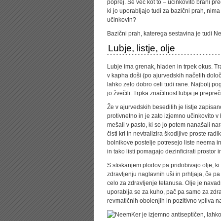
poprej. Še več kot to – učinkovito brani pr
ki jo uporabljajo tudi za bazični prah, ni
učinkovin?
Bazični prah, katerega sestavina je tudi Ne
Lubje, listje, olje
Lubje ima grenak, hladen in trpek okus. Tr
v kapha doši (po ajurvedskih načelih določ
lahko zelo dobro celi tudi rane. Najbolj p
jo žvečili. Trpka značilnost lubja je prepr
Že v ajurvedskih besedilih je listje zapisa
protivnetno in je zato izjemno učinkovito v 
mešali v pasto, ki so jo potem nanašali nar
čisti kri in nevtralizira škodljive proste rad
bolnikove postelje potresejo liste neema in v
in tako listi pomagajo dezinficirati prostor 
S stiskanjem plodov pa pridobivajo olje, ki 
zdravljenju naglavnih uši in prhljaja, če p
celo za zdravljenje tetanusa. Olje je nava
uporablja se za kuho, pač pa samo za zdr
revmatičnih obolenjih in pozitivno vpliva na
Ker je izjemno antiseptičen, lahk