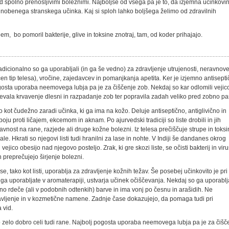
ed spolno prenosljivimi boleznimi. Najboljše od vsega pa je to, da izjemna učinkovi
ma nobenega stranskega učinka. Kaj si sploh lahko boljšega želimo od zdravilnih
em, bo pomoril bakterije, glive in toksine znotraj, tam, od koder prihajajo.
adicionalno so ga uporabljali (in ga še vedno) za zdravljenje utrujenosti, neravnov
en tip telesa), vročine, zajedavcev in pomanjkanja apetita. Ker je izjemno antisepti
ogosta uporaba neemovega lubja pa je za čiščenje zob. Nekdaj so kar odlomili vejico
ečevala krvavenje dlesni in razpadanje zob ter popravila zadah veliko pred zobno pa
no kot čudežno zaradi učinka, ki ga ima na kožo. Deluje antiseptično, antiglivično in
boju proti ličajem, ekcemom in aknam. Po ajurvedski tradiciji so liste drobili in jih
avnost na rane, razjede ali druge kožne bolezni. Iz telesa prečiščuje strupe in toksi
ikale. Hkrati so njegovi listi tudi hranilni za lase in nohte. V Indiji še dandanes okrog
ejico obesijo nad njegovo posteljo. Zrak, ki gre skozi liste, se očisti bakterij in vir
in preprečujejo širjenje bolezni.
se, tako kot listi, uporablja za zdravljenje kožnih težav. Še posebej učinkovito je pri
a ga uporabljate v aromaterapiji, ustvarja učinek očiščevanja. Nekdaj so ga uporablj
dno rdeče (ali v podobnih odtenkih) barve in ima vonj po česnu in arašidih. Ne
avljenje in v kozmetične namene. Zadnje čase dokazujejo, da pomaga tudi pri
 vid.
o zelo dobro celi tudi rane. Najbolj pogosta uporaba neemovega lubja pa je za čišč