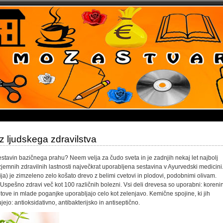
z ljudskega zdravilstva
stavin bazičnega prahu? Neem velja za čudo sveta in je zadnjih nekaj let najbolj
izjemnih zdravilnih lastnosti največkrat uporabljena sestavina v Ayurvedski medicini
ija) je zimzeleno zelo košato drevo z belimi cvetovi in plodovi, podobnimi olivam.
i. Uspešno zdravi več kot 100 različnih bolezni. Vsi deli drevesa so uporabni: koreni
cvetove in mlade poganjke uporabljajo celo kot zelenjavo. Kemične spojine, ki jih
ejo: antioksidativno, antibakterijsko in antiseptično.