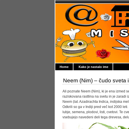
Home
Kako je nastalo ime
Neem (Nim) – čudo sveta i
Ali poznate Neem (Nim), ki je ena izmed se
raziskovana rastlina na svetu in je zaradi 
Neem (lat. Azadirachta Indica, indijska mel
Odkrili so ga v Indiji pred več kot 2000 let
lubje, semena, plodovi, listi, cvetovi. Te 
vsebujejo navedeni deli tega drevesa, deluj