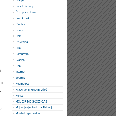
Branje
Brez kategorije
Časopisni članki
črna kronika
Cvetlice
Denar
Dom
DruÅ¾ina
Filmi
Fotografija
Glasba
Hobi
če
Internet
Jedilniki
tno,
Kozmetika
Kratki verzi ki so mi všeč
a
Kuhla
MOJE RIME SKOZI ČAS
Moji objavljeni twiti na Twitterju
jo
Morda koga zanima